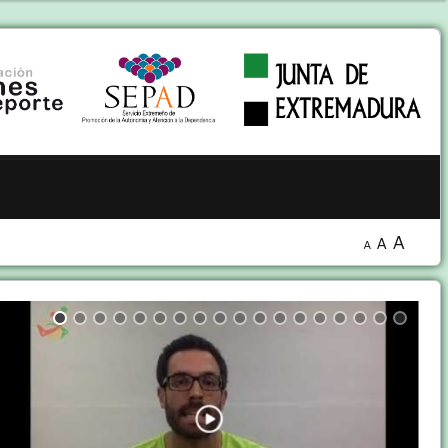
A
A
A