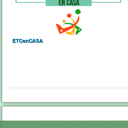
ETCenCASA