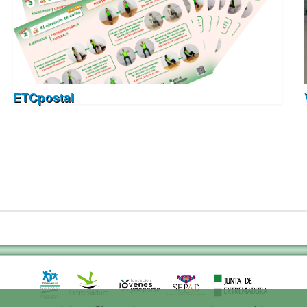
ETCpostal