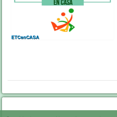
ETCenCASA