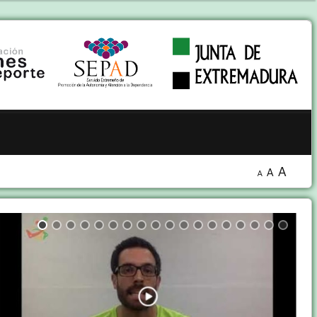
A
A
A