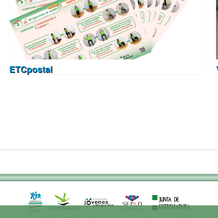
ETCpostal