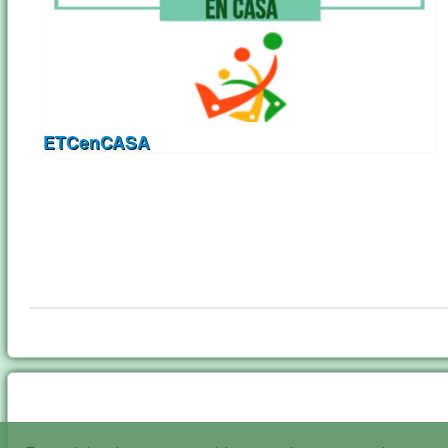
ETCenCASA