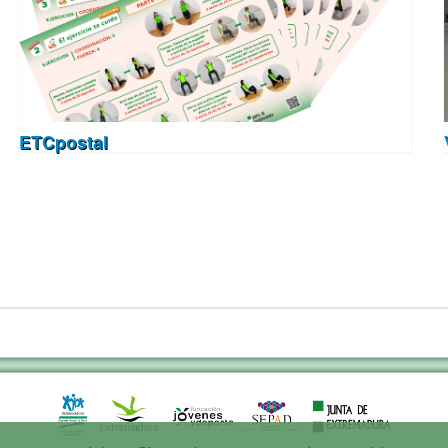
ETCpostal