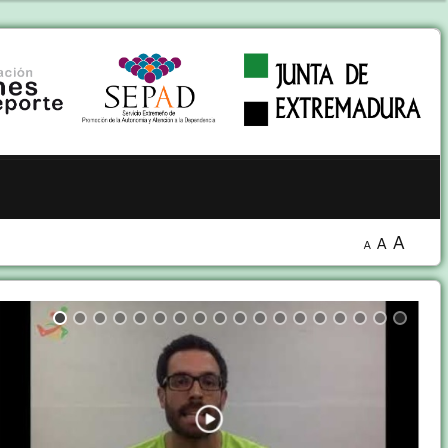
A
A
A