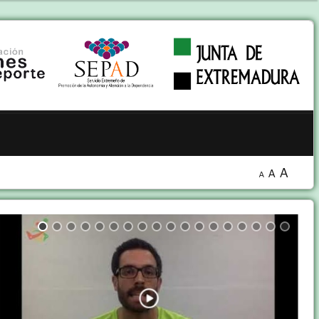
A
A
A