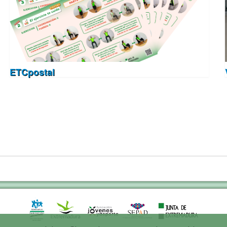
ETCpostal