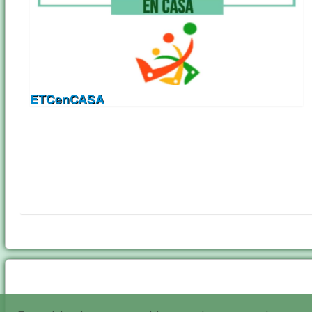
ETCenCASA