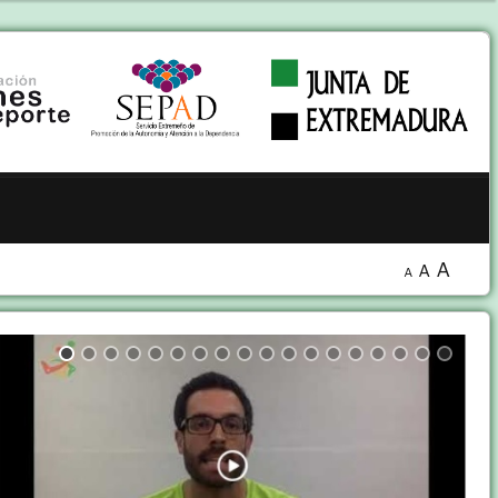
A
A
A