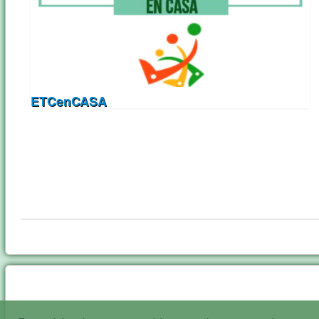
ETCenCASA