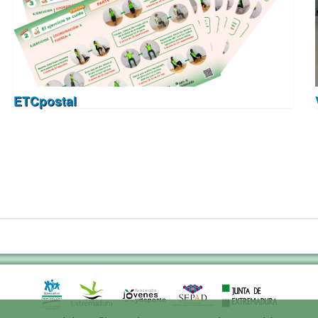
ETCpostal