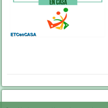
ETCenCASA