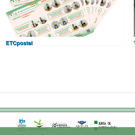
ETCpostal