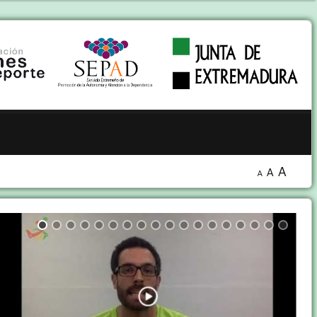
A
A
A