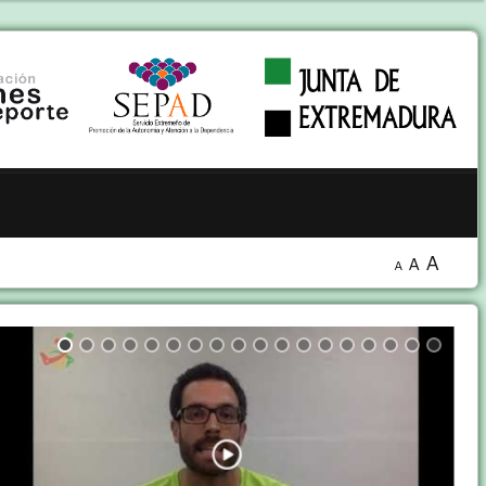
A
A
A