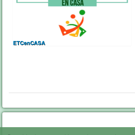
ETCenCASA