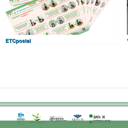
ETCpostal